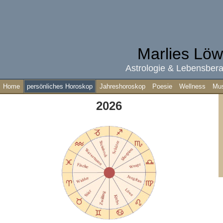
Marlies Lö
Astrologie & Lebensber
Home
persönliches Horoskop
Jahreshoroskop
Poesie
Wellness
Mus
2026